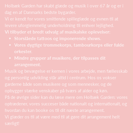
Holbæk Garden har skabt glæde og musik i over 67 år og er i
dag en af Danmarks bedste bygarder.
Vi er kendt for vores smittende spilleglæde og evnen til at
levere uforglemmelig underholdning til enhver lejlighed.
Vi tilbyder et bredt udvalg af musikalske oplevelser:
Storslåede tattoos og imponerende shows.
Vores dygtige trommekorps, tambourkorps eller fulde
orkester.
Mindre grupper af musikere, der tilpasses dit
arrangement.
Musik og bevægelse er kernen i vores arbejde, men fællesskab
og personlig udvikling står altid i centrum. Hos os vokser
garderne både som musikere og som mennesker, og de
opbygger stærke venskaber på tværs af alder og køn.
På de øvrige sider kan du læse mere om Holbæk Garden: vores
optrædener, vores succeser både nationalt og internationalt, og
hvordan du kan booke os til dit næste arrangement.
Vi glæder os til at være med til at gøre dit arrangement helt
særligt!