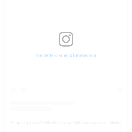
Vis dette opslag på Instagram
Et opslag delt af Holbæk Garden (@holbaekgarden_official)