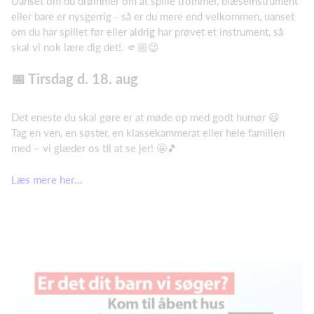
Uanset om du drømmer om at spille trommer, blæseinstrument
eller bare er nysgerrig - så er du mere end velkommen, uanset
om du har spillet før eller aldrig har prøvet et instrument, så
skal vi nok lære dig det!. 🫵🏼😉
📅 Tirsdag d. 18. aug
Det eneste du skal gøre er at møde op med godt humør 😃
Tag en ven, en søster, en klassekammerat eller hele familien
med – vi glæder os til at se jer! 🤩🎵
Læs mere her...