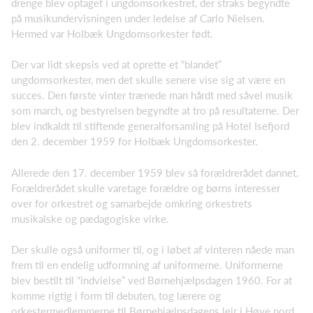
drenge blev optaget i ungdomsorkestret, der straks begyndte
på musikundervisningen under ledelse af Carlo Nielsen.
Hermed var Holbæk Ungdomsorkester født.
Der var lidt skepsis ved at oprette et “blandet”
ungdomsorkester, men det skulle senere vise sig at være en
succes. Den første vinter trænede man hårdt med såvel musik
som march, og bestyrelsen begyndte at tro på resultaterne. Der
blev indkaldt til stiftende generalforsamling på Hotel Isefjord
den 2. december 1959 for Holbæk Ungdomsorkester.
Allerede den 17. december 1959 blev så forældrerådet dannet.
Forældrerådet skulle varetage forældre og børns interesser
over for orkestret og samarbejde omkring orkestrets
musikalske og pædagogiske virke.
Der skulle også uniformer til, og i løbet af vinteren nåede man
frem til en endelig udformning af uniformerne. Uniformerne
blev bestilt til “indvielse” ved Børnehjælpsdagen 1960. For at
komme rigtig i form til debuten, tog lærere og
orkestermedlemmerne til Børnehjælpsdagens lejr i Høve nord