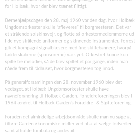
for Holbæk, hvor der blev trænet flittigt.
Børnehjælpsdagen den 28. maj 1960 var den dag, hvor Holbæk
Ungdomsorkester skulle “afleveres” til borgmesteren. Det var
et strålende solskinsvejr, og flotte så orkestermedlemmerne ud
i de nye strålende uniformer og skinnende instrumenter. Forrest
gik et kompagni signalblæsere med fine skiltebannere, hvorpå
fadderskaberne (sponsorerne) var syet. Orkestret kunne kun
spille tre melodier, så de blev spillet et par gange, inden man
nåede frem til rådhuset, hvor borgmesteren tog imod.
På generalforsamlingen den 28. november 1960 blev det
vedtaget, at Holbæk Ungdomsorkester skulle have
navneforandring til Holbæk Garden. Forældreforeningen blev i
1964 ændret til Holbæk Garden’s Forældre- & Støtteforening.
Foruden det almindelige arbejdsområde skulle man nu søge at
tilføre Garden økonomiske midler ved bl.a. at sælge lodsedler
samt afholde tombola og andespil.