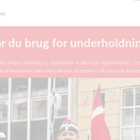
her
r du brug for underholdni
en skaber stemning og underholder til alle typer begivenheder – st
fte af musikalske oplevelser, der kan skræddersys til netop dit arran