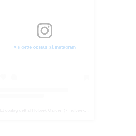
Vis dette opslag på Instagram
Et opslag delt af Holbæk Garden (@holbaekgarden_official)