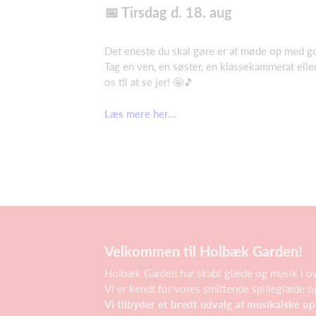
📅 Tirsdag d. 18. aug
Det eneste du skal gøre er at møde op med g
Tag en ven, en søster, en klassekammerat elle
os til at se jer! 🤩🎵
Læs mere her...
Velkommen til Holbæk Garden!
Holbæk Garden har skabt glæde og musik i ove
Vi er kendt for vores smittende spilleglæde og
Vi tilbyder et bredt udvalg af musikalske op