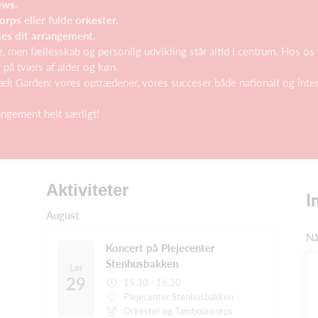
ows.
ps eller fulde orkester.
ses dit arrangement.
, men fællesskab og personlig udvikling står altid i centrum. Hos 
på tværs af alder og køn.
k Garden: vores optrædener, vores succeser både nationalt og intern
rangement helt særligt!
Aktiviteter
I
August
Nå
Koncert på Plejecenter
Stenhusbakken
Lør
29
15:30 - 16:30
Plejecenter Stenhusbakken
Orkester og Tambourkorps