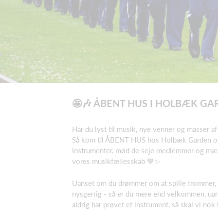
🤩🎶 ÅBENT HUS I HOLBÆK GA
Har du lyst til musik, nye venner og masser a
Så kom til ÅBENT HUS hos Holbæk Garden og
instrumenter, mød de seje medlemmer og mærk
vores musikfællesskab 💙✨
Uanset om du drømmer om at spille trommer, 
nysgerrig - så er du mere end velkommen, uans
aldrig har prøvet et instrument, så skal vi nok