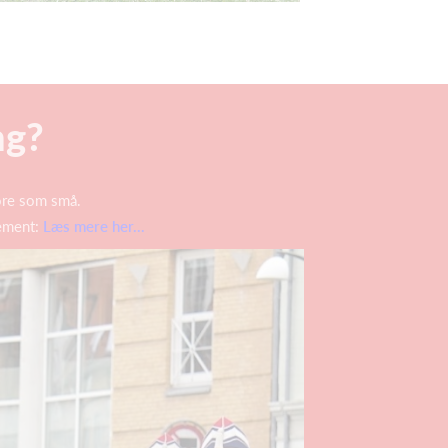
ng?
ore som små.
gement:
Læs mere her...