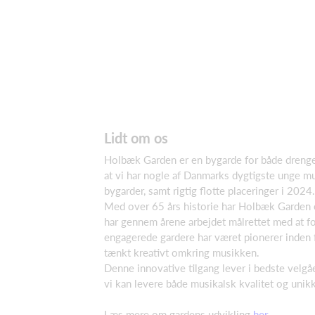
Lidt om os
Holbæk Garden er en bygarde for både drenge og
at vi har nogle af Danmarks dygtigste unge m
bygarder, samt rigtig flotte placeringer i 2024.
Med over 65 års historie har Holbæk Garden en
har gennem årene arbejdet målrettet med at f
engagerede gardere har været pionerer inden
tænkt kreativt omkring musikken.
Denne innovative tilgang lever i bedste velgå
vi kan levere både musikalsk kvalitet og unikk
Læs mere om gardens udvikling
her