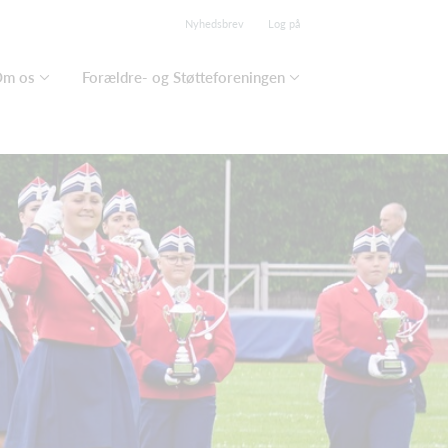
Nyhedsbrev
Log på
m os
Forældre- og Støtteforeningen