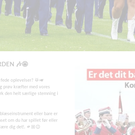
RDEN 🎶🤩
f fede oplevelser? 🥁🎺
 prøv kræfter med vores
 den helt særlige stemning i
blæseinstrument eller bare er
et om du har spillet før eller
 lære dig det!. 🫵🏼😉