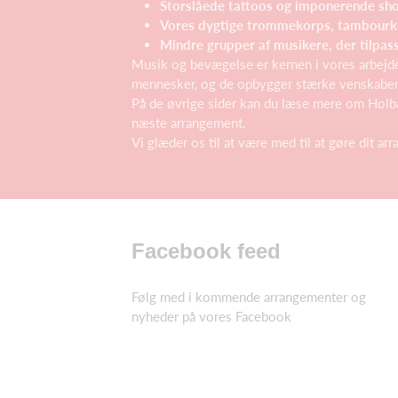
Storslåede tattoos og imponerende sh
Vores dygtige trommekorps, tambourkor
Mindre grupper af musikere, der tilpas
Musik og bevægelse er kernen i vores arbejde
mennesker, og de opbygger stærke venskaber 
På de øvrige sider kan du læse mere om Holbæ
næste arrangement.
Vi glæder os til at være med til at gøre dit ar
Facebook feed
Følg med i kommende arrangementer og
nyheder på vores Facebook