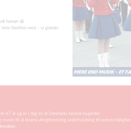
odt humør 😃
r hele familien med – vi glæder
r 67 år og er i dag en af Danmarks bedste bygarder.
 evnen til at levere uforglemmelig underholdning til enhver lejlighed
levelser: