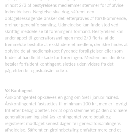
mindst 2/3 af bestyrelsens medlemmer stem­mer for af afvise
indmeldelsen. Nægtelse skal dog, såfremt den
optagelsessøgende ønsker det, efterprøves af førstkommende,
ordinær generalforsamling. Udmeldelse kan finde sted ved
skriftlig meddelelse til foreningens formand. Bestyrelsen kan
under appel til generalforsamlingen med 2/3 flertal af de
fremmødte beslutte at ekskludere et medlem, der ikke findes at
opfylde de af medlem­skabet flydende forpligtelser, eller som
findes at handle til skade for foreningen. Medlemmer, der ikke
betaler forfaldent kontingent, slettes uden videre fra det
pågældende regnskabsårs udløb.
§3 Kontingent
Årskontingentet opkræves en gang om året i januar måned.
Årskontingentet fastsættes til minimum 100 kr., men er i øvrigt
frit efter behag opefter. For at opnå stemmeret på den ordinære
generalfor­samling skal års kontingentet være betalt og
registreret modtaget senest dagen før generalforsam­lingens
afholdelse. Såfremt en giroindbetaling omfatter mere end et