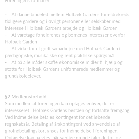
Foreningens formål er:
- At danne bindeled mellem Holbæk Gardens forældrekreds,
tidligere gardere og i øvrigt per­soner eller selskaber med
interesse i Holbæk Gardens arbejde og Holbæk Garden
- At varetage forældrenes og børnenes interesser overfor
Holbæk Garden
- At virke for et godt samarbejde med Holbæk Garden i
pædagogiske, musikalske og rent prak­tiske spørgsmål
- At på alle måder skaffe økonomiske midler til hjælp og
støtte for Holbæk Gardens uniformerede medlemmer og
grundskoleelever.
§2 Medlemsforhold
Som medlem af foreningen kan optages enhver, der er
interesseret i Holbæk Gardens beståen og fortsatte fremgang.
Ved indmeldelse betales kontingent for det løbende
regnskabsår. Betaling af årskontingent ved anvendelse af
giroindbetalingskort anses for indmeldelse i foreningen.
Optagel­se kan nægtes, når særlige grunde taler derfor, og