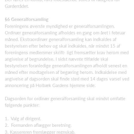
Garderrådet.
§6 Generalforsamling
Foreningens øverste myndighed er generalforsamlingen.
Ordinær generalforsamling afholdes en gang om året i februar
måned. Ekstraordinær generalforsamling kan indkaldes af
bestyrelsen efter behov og skal indkaldes, når mindst 15 af
foreningens medlemmer skrift- ligt fremsætter krav her­om med
angivelse af begrundelse. I sidst nævnte tilfælde skal
bestyrelsen foranledige generalfor­samlingen afholdt senest en
måned efter modtagelsen af begæring herom. Indkaldelse med
angi­velse af dagsorden skal finde sted med 14 dages varsel ved
annoncering på Holbæk Gardens hjemme side.
Dagsorden for ordinær generalforsamling skal mindst omfatte
følgende punkter:
1. Valg af dirigent.
2. Formanden aflægger beretning.
3. Kassereren fremlægger regnskab.