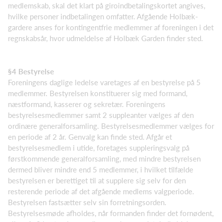
medlemskab, skal det klart på giroindbetalingskortet angives,
hvilke personer indbetalingen omfatter. Afgående Holbæk-
gardere anses for kontingentfrie medlemmer af foreningen i det
regnskabsår, hvor udmeldelse af Holbæk Garden finder sted.
§4 Bestyrelse
Foreningens daglige ledelse varetages af en bestyrelse på 5
medlemmer. Bestyrelsen konstituerer sig med formand,
næstformand, kasserer og sekretær. Foreningens
bestyrelsesmedlemmer samt 2 suppleanter vælges af den
ordinære generalforsamling. Bestyrelsesmedlemmer vælges for
en periode af 2 år. Genvalg kan finde sted. Afgår et
bestyrelsesmedlem i utide, foretages supplerings­valg på
førstkommende generalforsamling, med mindre bestyrelsen
dermed bliver mindre end 5 medlemmer, i hvilket tilfælde
bestyrelsen er berettiget til at supplere sig selv for den
resterende periode af det afgående medlems valgperiode.
Bestyrelsen fastsætter selv sin forretningsorden.
Bestyrelsesmøde afholdes, når formanden finder det fornødent,