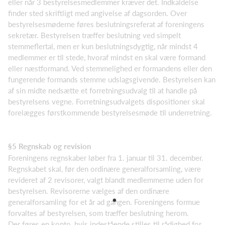
eller når 3 bestyrelsesmedlemmer kræver det. Indkaldelse
finder sted skriftligt med angivelse af dagsorden. Over
bestyrelsesmøder­ne føres beslutningsreferat af foreningens
sekretær. Bestyrelsen træffer beslutning ved simpelt
stemmeflertal, men er kun beslutningsdygtig, når mindst 4
medlemmer er til stede, hvoraf mindst en skal være formand
eller næstformand. Ved stemmelighed er formandens eller den
fungerende formands stemme udslagsgivende. Bestyrelsen kan
af sin midte nedsætte et forretningsudvalg til at handle på
bestyrelsens vegne. Forretningsudvalgets dispositioner skal
forelægges førstkom­mende bestyrelsesmøde til underretning.
§5 Regnskab og revision
Foreningens regnskaber løber fra 1. januar til 31. december.
Regnskabet skal, før den ordinære generalforsamling, være
revideret af 2 revisorer, valgt blandt medlemmerne uden for
bestyrelsen. Revisorerne vælges af den ordinære
generalforsamling for et år ad gangen. Foreningens formue
forvaltes af bestyrelsen, som træffer beslutning herom.
Der føres en konto, hvis indestående stilles til rådighed for