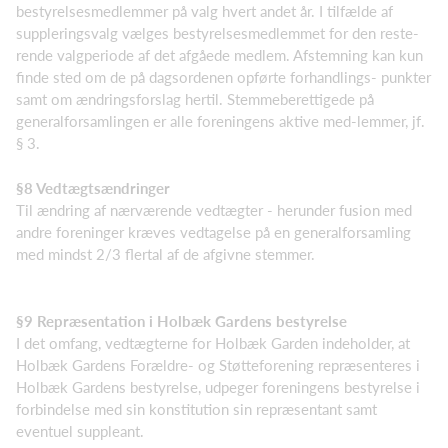
bestyrelsesmedlemmer på valg hvert andet år. I tilfælde af
suppleringsvalg vælges bestyrelsesmedlemmet for den reste­
rende valgperiode af det afgåede medlem. Afstemning kan kun
finde sted om de på dagsordenen opførte forhandlings- punkter
samt om ændringsforslag hertil. Stemmeberettigede på
generalfor­samlingen er alle foreningens aktive med-lemmer, jf.
§ 3.
§8 Vedtægtsændringer
Til ændring af nærværende vedtægter - herunder fusion med
andre foreninger kræves vedtagelse på en generalforsamling
med mindst 2/3 flertal af de afgivne stemmer.
§9 Repræsentation i Holbæk Gardens bestyrelse
I det omfang, vedtægterne for Holbæk Garden indeholder, at
Holbæk Gardens Forældre- og Støt­teforening repræsenteres i
Holbæk Gardens bestyrelse, udpeger foreningens bestyrelse i
forbind­else med sin konstitution sin repræsentant samt
eventuel suppleant.